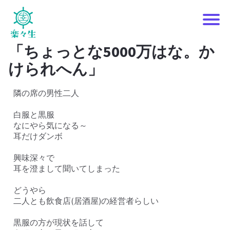
P
「ちょっとな5000万はな。か
i
けられへん」
c
隣の席の男性二人
白服と黒服
o
なにやら気になる～
耳だけダンボ
i
興味深々で
y
耳を澄まして聞いてしまった
どうやら
二人とも飲食店(居酒屋)の経営者らしい
黒服の方が現状を話して