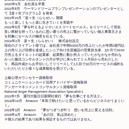
2020年9月 会社員を卒業
2021年8月 ウーマンドリームプランプレゼンテーションのプレゼンターとし
て【楽々生プログラム】を発表
2021年10月『楽々生（ららせい』開業
もっと楽しくもっと楽に生きていくを実践中
2022年8月『夢を叶えるよりそいエスコートセールス』をリリースして現在、
良い商材を持っているのに思い通りの売上に繋がっていない個人事業主さま
を対象にセールスの極意を伝えている。
2024年2月 楽々生（ららせい） 株式会社設立
現在のクライアント様では、会社員で年間6000万の売上だったが年間1億円以
上の売り上げ目標を達成したシニア向け住居施設の営業担当者、3か月で2600
万売上るダイエットの起業家、起業塾に数か所入っていたがなかなか売れな
かった腸活コンサルタントの方が学びに来られて１ヵ月目から売れだした
り、商品作成からお手伝いしてリリースして2人目で30万のサービスの成約を
いただいたりと様々な成果報告を受けている。
上級心理カウンセラー資格取得
コミュニケーションカード活用アドバイザー資格取得
アンガーマネジメントコンサルタント資格取得
National Anger Management Association Specialist-1
2021年7月 週刊大阪日日新聞社発行 『夢を仕事にする方法２』
2024年10月 Amazon『本気で助けたいと思っているからビジネスがうまくい
く』
2025年3月 Amazon 『夢がつぎつぎ叶う 想いを売上に変える法則』
2025年4月 Amazon 『あの日、私は決めた』
※個人の結果であり結果を保証するものではありません。