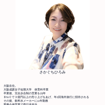
さかぐちひろみ
大阪在住。
大阪成蹊女子短期大学 体育科卒業
卒業後、完全歩合制の営業を25年
ＢtoＣで３億円以上の売り上げをあげ、年2回海外旅行に招待される
その後、飲料水メーカーに11年勤務
業務企画営業で西日本担当