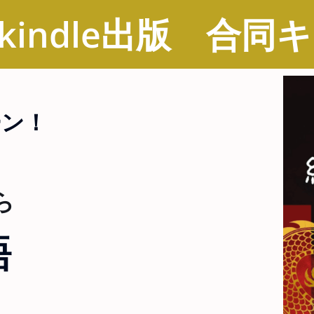
 kindle出版 合
ーン！
ら
語