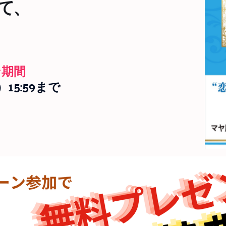
て、
ン期間
）15:59まで