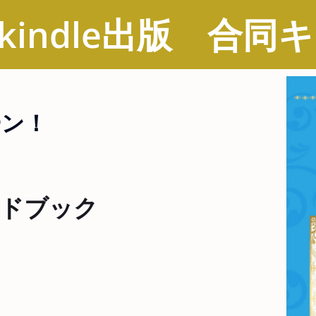
 kindle出版 合
ーン！
ドブック