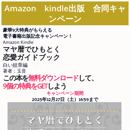
Amazon kindle出版 合同キャ
ンペーン
豪華9大特典がもらえる
電子書籍出版記念キャンペーン！
Amazon Kindle
マヤ暦でひもとく
恋愛ガイドブック
白い紋章編
著者：玉音
この本を
無料ダウンロード
して、
9個の特典をGET
しよう
キャンペーン期間
2025年12月27日（土）16:59まで