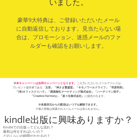
いました。
豪華9大特典は、ご登録いただいたメール
に自動返信しております。見当たらない場
合は、プロモーション、迷惑メールのファ
ルダーも確認をお願いします。
※
本キャンペーンは合同キャンペーンとなります。
ご入力いただいたメールアドレスは、
プレゼント提供者である
「
玉音」「神さま繁盛堂」「キモノワールドライフ」「羽原和則」
「(有)オフィスクリハラ」「満員御礼マーケティング株式会社」「ハーディマン則子」
「Creative Harmony」「楽々生株式会社」
に提供されます。
※各提供元からの配信はいつでも解除できます。
※個人情報は保護されスパムメールは送られません。
kindle出版に興味ありますか？
Kindleでの出版ってどんな流れ？
最初は何をすればいいの？
どのくらいの時間がかかるの？