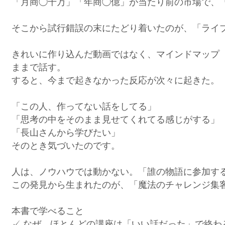
「月商◯千万」「年商◯億」が当たり前の市場で、
そこから試行錯誤の末にたどり着いたのが、「ライ
きれいに作り込んだ動画ではなく、マインドマップ
ままで話す。
すると、今まで起きなかった反応が次々に起きた。
「この人、作ってない話をしてる」
「思考の中をそのまま見せてくれてる感じがする」
「長山さんから学びたい」
そのとき気づいたのです。
人は、ノウハウでは動かない。「誰の物語に参加す
この発見から生まれたのが、「魔法のチャレンジ集
本書で学べること
✓ なぜ、ほとんどの講座は「いい話だった」で終わ