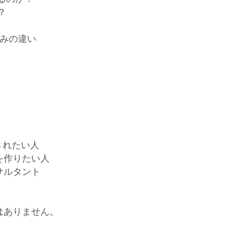
？
組みの違い
されたい人
を作りたい人
サルタント
はありません。