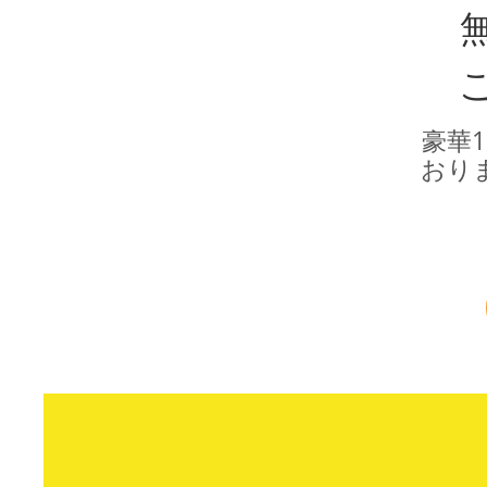
豪華
おり