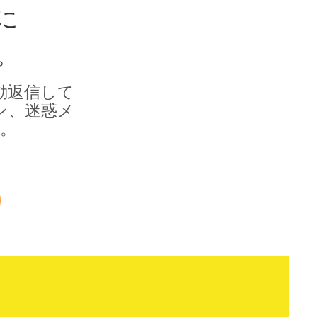
に
。
動返信して
ン、迷惑メ
。