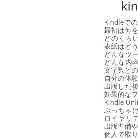
k
Kindl
最初は何
どのくら
表紙はど
どんなツ
どんな内
文字数ど
自分の体
出版した
効果的な
Kindle
ぶっちゃ
ロイヤリ
出版準備
個人で取