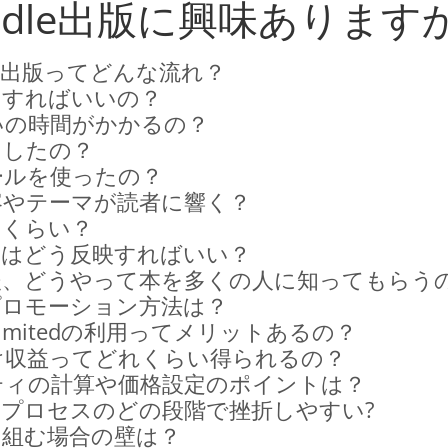
indle出版に興味あります
eでの出版ってどんな流れ？
をすればいいの？
いの時間がかかるの？
うしたの？
ールを使ったの？
容やテーマが読者に響く？
のくらい？
験はどう反映すればいい？
後、どうやって本を多くの人に知ってもらう
プロモーション方法は？
 Unlimitedの利用ってメリットあるの？
け収益ってどれくらい得られるの？
ティの計算や価格設定のポイントは？
やプロセスのどの段階で挫折しやすい?
り組む場合の壁は？