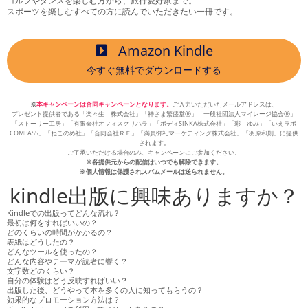
ゴルフやダンスを楽しむ方から、旅行愛好家まで。
スポーツを楽しむすべての方に読んでいただきたい一冊です。
Amazon Kindle
今すぐ無料でダウンロードする
※
本キャンペーンは合同キャンペーンとなります。
ご入力いただいたメールアドレスは、
プレゼント提供者である「楽々生 株式会社」「神さま繁盛堂Ⓡ」「一般社団法人マイレージ協会Ⓡ」
「ストーリー工房」「有限会社オフィスクリハラ」「ボディSINKA株式会社」「彩 ゆみ」「いえラボ
COMPASS」「ねこのめ社」「合同会社ＲＥ」「満員御礼マーケティング株式会社」「羽原和則」に提供
されます。
ご了承いただける場合のみ、キャンペーンにご参加ください。
※各提供元からの配信はいつでも解除できます。
※個人情報は保護されスパムメールは送られません。
kindle出版に興味ありますか？
Kindleでの出版ってどんな流れ？
最初は何をすればいいの？
どのくらいの時間がかかるの？
表紙はどうしたの？
どんなツールを使ったの？
どんな内容やテーマが読者に響く？
文字数どのくらい？
自分の体験はどう反映すればいい？
出版した後、どうやって本を多くの人に知ってもらうの？
効果的なプロモーション方法は？