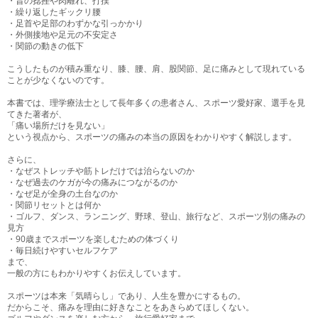
・昔の捻挫や肉離れ、打撲
・繰り返したギックリ腰
・足首や足部のわずかな引っかかり
・外側接地や足元の不安定さ
・関節の動きの低下
こうしたものが積み重なり、膝、腰、肩、股関節、足に痛みとして現れている
ことが少なくないのです。
本書では、理学療法士として長年多くの患者さん、スポーツ愛好家、選手を見
てきた著者が、
「痛い場所だけを見ない」
という視点から、スポーツの痛みの本当の原因をわかりやすく解説します。
さらに、
・なぜストレッチや筋トレだけでは治らないのか
・なぜ過去のケガが今の痛みにつながるのか
・なぜ足が全身の土台なのか
・関節リセットとは何か
・ゴルフ、ダンス、ランニング、野球、登山、旅行など、スポーツ別の痛みの
見方
・90歳までスポーツを楽しむための体づくり
・毎日続けやすいセルフケア
まで、
一般の方にもわかりやすくお伝えしています。
スポーツは本来「気晴らし」であり、人生を豊かにするもの。
だからこそ、痛みを理由に好きなことをあきらめてほしくない。