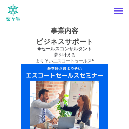
P
事業内容
i
ビジネスサポート
◆セールスコンサルタント
c
夢を叶える
よりそいエスコートセールス®
o
i
y