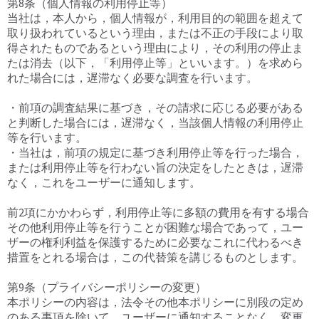
第8条（個人情報の利用停止等）
当社は，本人から，個人情報が，利用目的の範囲を超えて
取り扱われているという理由，または不正の手段により取
得されたものであるという理由により，その利用の停止ま
たは消去（以下，「利用停止等」といいます。）を求めら
れた場合には，遅滞なく必要な調査を行います。
・前項の調査結果に基づき，その請求に応じる必要がある
と判断した場合には，遅滞なく，当該個人情報の利用停止
等を行います。
・当社は，前項の規定に基づき利用停止等を行った場合，
または利用停止等を行わない旨の決定をしたときは，遅滞
なく，これをユーザーに通知します。
前2項にかかわらず，利用停止等に多額の費用を有する場合
その他利用停止等を行うことが困難な場合であって，ユー
ザーの権利利益を保護するために必要なこれに代わるべき
措置をとれる場合は，この代替策を講じるものとします。
第9条（プライバシーポリシーの変更）
本ポリシーの内容は，法令その他本ポリシーに別段の定め
のある事項を除いて，ユーザーに通知することなく，変更