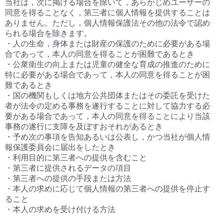
当社は，次に掲げる場合を除いて，あらかじめユーザーの
同意を得ることなく，第三者に個人情報を提供することは
ありません。ただし，個人情報保護法その他の法令で認め
られる場合を除きます。
・人の生命，身体または財産の保護のために必要がある場
合であって，本人の同意を得ることが困難であるとき
・公衆衛生の向上または児童の健全な育成の推進のために
特に必要がある場合であって，本人の同意を得ることが困
難であるとき
・国の機関もしくは地方公共団体またはその委託を受けた
者が法令の定める事務を遂行することに対して協力する必
要がある場合であって，本人の同意を得ることにより当該
事務の遂行に支障を及ぼすおそれがあるとき
・予め次の事項を告知あるいは公表し，かつ当社が個人情
報保護委員会に届出をしたとき
・利用目的に第三者への提供を含むこと
・第三者に提供されるデータの項目
・第三者への提供の手段または方法
・本人の求めに応じて個人情報の第三者への提供を停止す
ること
・本人の求めを受け付ける方法