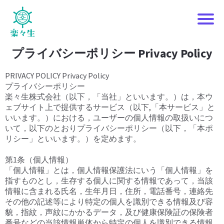
P
プライバシーポリシー Privacy Policy
i
PRIVACY POLICY Privacy Policy
c
プライバシーポリシー
楽々生株式会社（以下，「当社」といいます。）は，本ウ
ェブサイト上で提供するサービス（以下,「本サービス」と
いいます。）における，ユーザーの個人情報の取扱いにつ
o
いて，以下のとおりプライバシーポリシー（以下，「本ポ
i
リシー」といいます。）を定めます。
y
第1条（個人情報）
「個人情報」とは，個人情報保護法にいう「個人情報」を
指すものとし，生存する個人に関する情報であって，当該
情報に含まれる氏名，生年月日，住所，電話番号，連絡先
その他の記述等により特定の個人を識別できる情報及び容
貌，指紋，声紋にかかるデータ，及び健康保険証の保険者
番号などの当該情報単体から特定の個人を識別できる情報