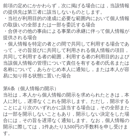
前項の定めにかかわらず，次に掲げる場合には，当該情報
の提供先は第三者に該当しないものとします。
・当社が利用目的の達成に必要な範囲内において個人情報
の取扱いの全部または一部を委託する場合
・合併その他の事由による事業の承継に伴って個人情報が
提供される場合
・個人情報を特定の者との間で共同して利用する場合であ
って，その旨並びに共同して利用される個人情報の項目，
共同して利用する者の範囲，利用する者の利用目的および
当該個人情報の管理について責任を有する者の氏名または
名称について，あらかじめ本人に通知し，または本人が容
易に知り得る状態に置いた場合
第6条（個人情報の開示）
当社は，本人から個人情報の開示を求められたときは，本
人に対し，遅滞なくこれを開示します。ただし，開示する
ことにより次のいずれかに該当する場合は，その全部また
は一部を開示しないこともあり，開示しない決定をした場
合には，その旨を遅滞なく通知します。なお，個人情報の
開示に際しては，1件あたり3,500円の手数料を申し受けま
す。