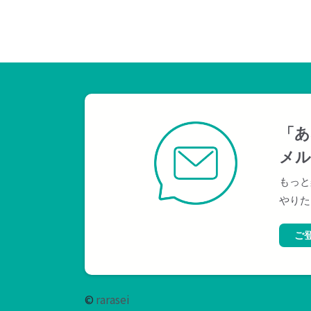
「あ
メル
もっと
やりた
ご
©
rarasei