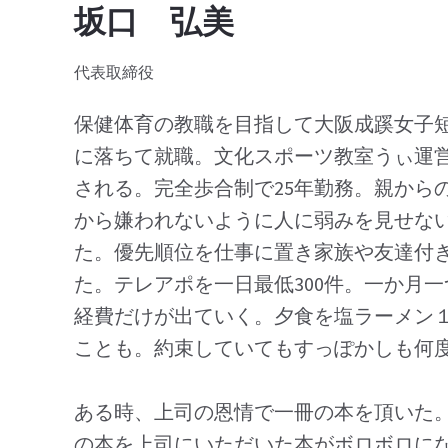
坂口 弘美
代表取締役
保健体育の教職を目指して大阪成蹊女子
に落ちて就職。文化スポーツ教室うぃ運
される。完全歩合制で25年勤務。親から
から嫌われないように人に弱みを見せな
た。優先順位を仕事に置き家族や友達付
た。テレアポを一日最低300件。一か月
経費だけが出ていく。夕食を塩ラーメン
ことも。約束していてもすっぽかしも何
ある時、上司の恩情で一冊の本を頂いた
の本を上司にいただいた本がボロボロに