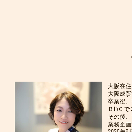
大阪在住
大阪成蹊
卒業後、
ＢtoＣ
その後、
業務企画
2020